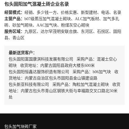
包头固阳加气混凝土砖企业名录
经营模式：
经销、多少钱一方、价格实惠、新型建材、电话、名录
主营产品：
b07级蒸压加气混凝土砌块、ALC加气板材、加气多孔
砖、砂加气砌块、AAC加气块、粉煤灰空心砌块
服务区域：
九原区、达尔罕茂明安联合旗、东河区、石拐区、固阳
县、青山区
最新送货客户：
包头固阳富国康淇科技发展有限公司 采购产品：混凝土空心
砌块 收货地址：内蒙古固阳县政府大楼东600米
包头固阳恒鑫达服饰织造有限公司 采购产品：b06加气块 收
货地址：内蒙古自治区包头市固阳县金山镇建设路
包头新亚科技有限公司 采购产品：陶粒加气混凝土砌块 收货
地址：内蒙古包头市青山区钢铁大街与幸福路交叉口路北50米
处
包头加气块砖厂家